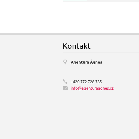
Kontakt
Agentura Ágnes
+420 772 728 785
info@age
nturaagn
es.cz