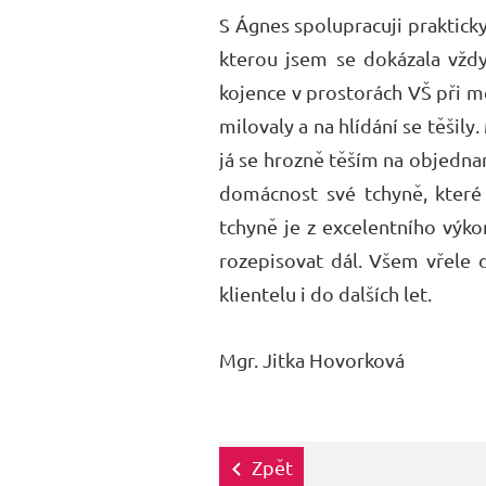
S Ágnes spolupracuji prakticky
kterou jsem se dokázala vždy
kojence v prostorách VŠ při mé
milovaly a na hlídání se těši
já se hrozně těším na objednan
domácnost své tchyně, které 
tchyně je z excelentního výk
rozepisovat dál. Všem vřele
klientelu i do dalších let.
Mgr. Jitka Hovorková
Zpět