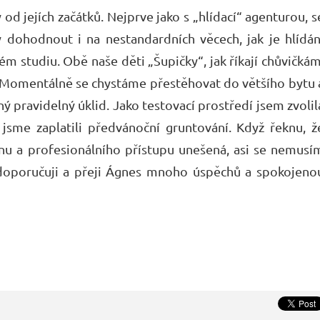
 od jejích začátků. Nejprve jako s „hlídací“ agenturou, s
 dohodnout i na nestandardních věcech, jak je hlídán
m studiu. Obě naše děti „Šupičky“, jak říkají chůvičkám
ly. Momentálně se chystáme přestěhovat do většího bytu 
ý pravidelný úklid. Jako testovací prostředí jsem zvolil
jsme zaplatili předvánoční gruntování. Když řeknu, ž
onu a profesionálního přístupu unešená, asi se nemusí
 doporučuji a přeji Ágnes mnoho úspěchů a spokojeno